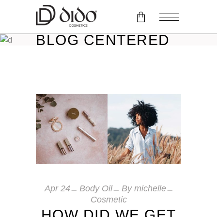
BLOG CENTERED
No products in the cart.
Apr
24
Body Oil
By
michelle
Cosmetic
HOW DID WE GET