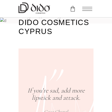
biagiotti blog
DIDO COSMETICS
No products in the cart.
CYPRUS
If you’re sad, add more
lipstick and attack.
Coco Chanel