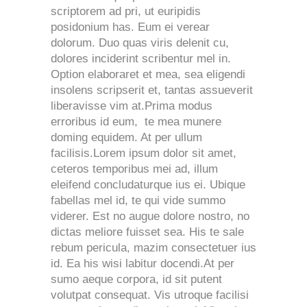
scriptorem ad pri, ut euripidis
posidonium has. Eum ei verear
dolorum. Duo quas viris delenit cu,
dolores inciderint scribentur mel in.
Option elaboraret et mea, sea eligendi
insolens scripserit et, tantas assueverit
liberavisse vim at.Prima modus
erroribus id eum, te mea munere
doming equidem. At per ullum
facilisis.
Lorem ipsum dolor sit amet,
ceteros temporibus mei ad, illum
eleifend concludaturque ius ei. Ubique
fabellas mel id, te qui vide summo
viderer. Est no augue dolore nostro, no
dictas meliore fuisset sea. His te sale
rebum pericula, mazim consectetuer ius
id. Ea his wisi labitur docendi.At per
sumo aeque corpora, id sit putent
volutpat consequat. Vis utroque facilisi