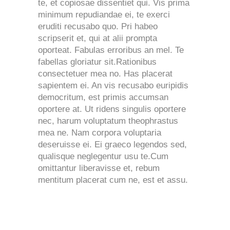
te, et copiosae dissentiet qui. Vis prima
minimum repudiandae ei, te exerci
eruditi recusabo quo. Pri habeo
scripserit et, qui at alii prompta
oporteat. Fabulas erroribus an mel. Te
fabellas gloriatur sit.Rationibus
consectetuer mea no. Has placerat
sapientem ei. An vis recusabo euripidis
democritum, est primis accumsan
oportere at. Ut ridens singulis oportere
nec, harum voluptatum theophrastus
mea ne. Nam corpora voluptaria
deseruisse ei. Ei graeco legendos sed,
qualisque neglegentur usu te.Cum
omittantur liberavisse et, rebum
mentitum placerat cum ne, est et assu.