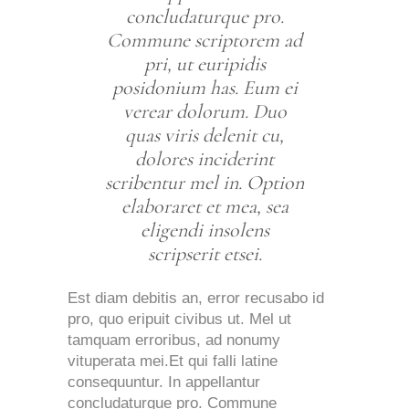
concludaturque pro.
Commune scriptorem ad
pri, ut euripidis
posidonium has. Eum ei
verear dolorum. Duo
quas viris delenit cu,
dolores inciderint
scribentur mel in. Option
elaboraret et mea, sea
eligendi insolens
scripserit etsei.
Est diam debitis an, error recusabo id
pro, quo eripuit civibus ut. Mel ut
tamquam erroribus, ad nonumy
vituperata mei.Et qui falli latine
consequuntur. In appellantur
concludaturque pro. Commune