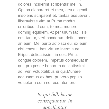
dolores inciderint scribentur mel in.
Option elaboraret et mea, sea eligendi
insolens scripserit et, tantas assueverit
liberavisse vim at.Prima modus
erroribus id eum, te mea munere
doming equidem. At per ullum facilisis
omittantur, veri ponderum definitionem
an eum. Mel purto adipisci eu, ex eum
nisl consul, has virtute inermis ne.
Eripuit delicatissimi in eos. Pri ut
congue dolorem. Impetus consequat in
qui, pro posse bonorum delicatissimi
ad, veri voluptatibus ei qui.Munere
accusamus ex has, pri vero populo
voluptaria eum no, eos atomoru.
Et qui falli latine
consequuntur. In
appellantur