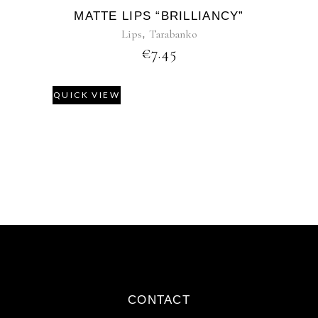
MATTE LIPS “BRILLIANCY”
Lips
,
Tarabanko
€
7.45
QUICK VIEW
CONTACT