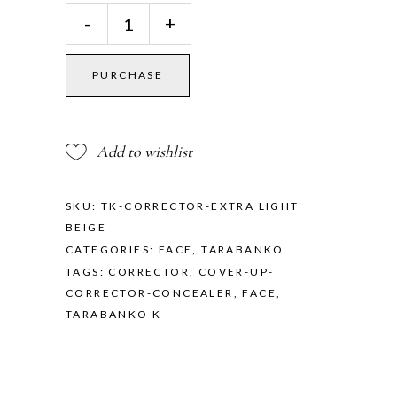
Total
-
+
Cover
Corrector
Extra
PURCHASE
Light
Beige
quantity
Add to wishlist
SKU:
TK-CORRECTOR-EXTRA LIGHT
BEIGE
CATEGORIES:
FACE
,
TARABANKO
TAGS:
CORRECTOR
,
COVER-UP-
CORRECTOR-CONCEALER
,
FACE
,
TARABANKO K