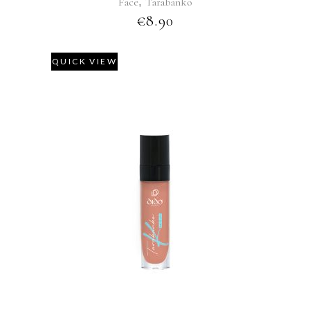
Face
,
Tarabanko
€
8.90
QUICK VIEW