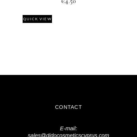
€
4.50
QUICK VIEW
CONTACT
E-mail:
sales@didocosmeticscyprus.com