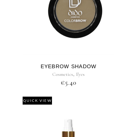
EYEBROW SHADOW
Cosmetics
,
Eyes
€
5.40
QUICK VIEW