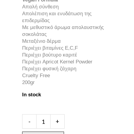
Απαλή σύνθεση
Απολέπιση και ενυδάτωση της
επιδερμίδας
Με μεθυστικό άρωμα απολαυστικής
σοκολάτας
Μεταξένιο δέρμα
Περιέχει βιταμίνες E,C,F
Περιέχει βούτυρο καριτέ
Περιέχει Apricot Kernel Powder
Περιέχει φυσική ζάχαρη
Cruelty Free
200gr
In stock
Mythic
-
+
Skin
Sugar