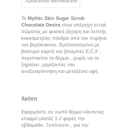
Additional information
Το
Mythic Skin Sugar Scrub
Chocolate Desire
είναι υπέροχο scrub
σώματος με φυσική ζάχαρη και λεπτής
κοκκομετρίας πούδρα από τον πυρήνα
του βερύκοκκου. Εμπλουτισμένο με
βούτυρο καριτέ και βιταμίνες E,C,F ,
περιποιείται το δέρμα , χωρίς να το
ξηραίνει ,χαρίζοντας του
αναζωογόννηση και μεταξένια υφή.
Χρήση
Εφαρμόστε σε νωπό δέρμα κάνοντας
ελαφρύ μασάζ 1-2 φορές την
εβδομάδα. Ξεπλύνετε , για την