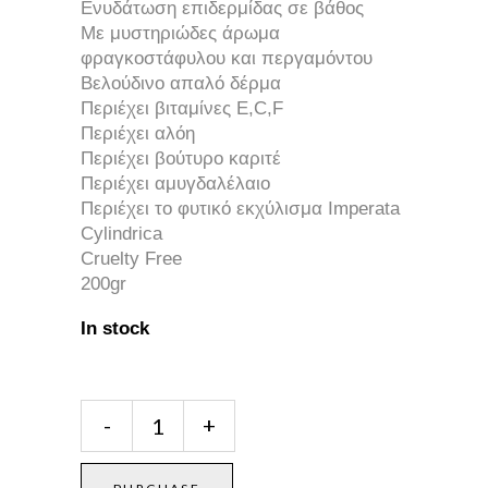
Ενυδάτωση επιδερμίδας σε βάθος
Με μυστηριώδες άρωμα
φραγκοστάφυλου και περγαμόντου
Βελούδινο απαλό δέρμα
Περιέχει βιταμίνες E,C,F
Περιέχει αλόη
Περιέχει βούτυρο καριτέ
Περιέχει αμυγδαλέλαιο
Περιέχει το φυτικό εκχύλισμα Imperata
Cylindrica
Cruelty Free
200gr
In stock
Mythic
-
+
Skin
Body
Butter