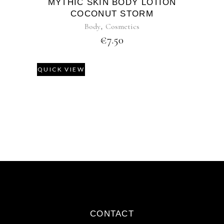
MYTHIC SKIN BODY LOTION
COCONUT STORM
Body
,
Cosmetics
€
7.50
QUICK VIEW
CONTACT