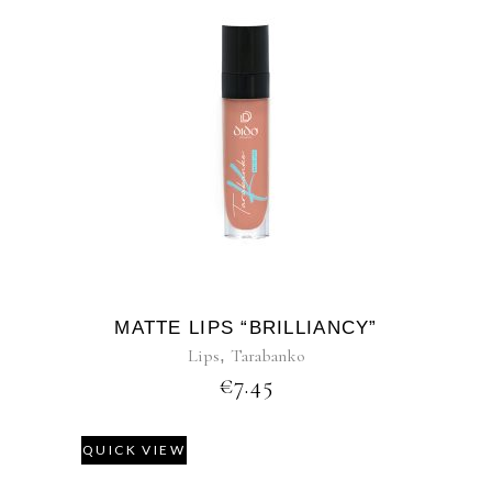
MATTE LIPS “BRILLIANCY”
Lips
,
Tarabanko
€
7.45
QUICK VIEW