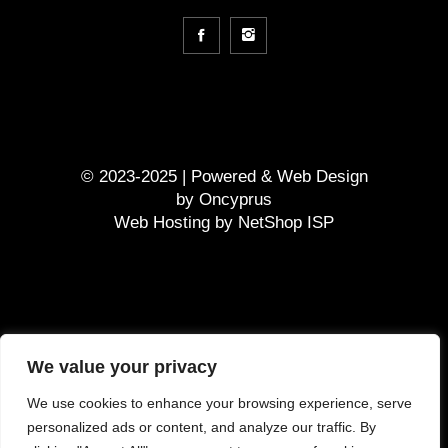
© 2023-2025 | Powered &
Web Design
by
Oncyprus
Web Hosting by NetShop ISP
GDPR
We value your privacy
Terms and Conditions
We use cookies to enhance your browsing experience, serve
Τρόπος πληρωμής
personalized ads or content, and analyze our traffic. By
Κόστος παράδοσης