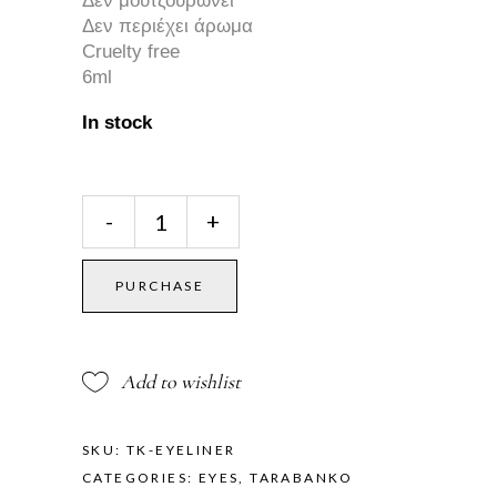
Δεν μουτζουρώνει
Δεν περιέχει άρωμα
Cruelty
free
6ml
In stock
Matte
-
+
Dip
Liner
quantity
PURCHASE
Add to wishlist
SKU:
TK-EYELINER
CATEGORIES:
EYES
,
TARABANKO