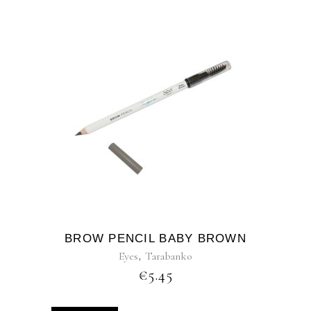
BROW PENCIL BABY BROWN
Eyes
,
Tarabanko
€
5.45