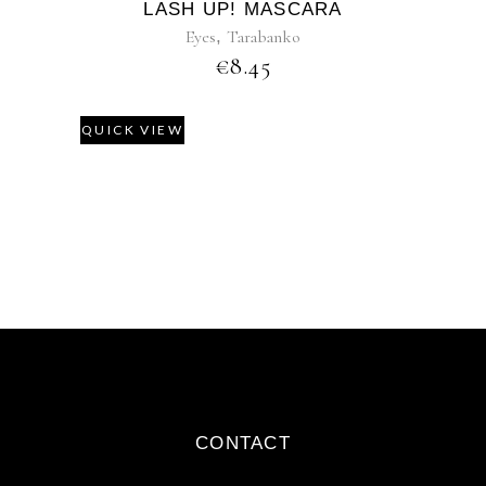
LASH UP! MASCARA
Eyes
,
Tarabanko
€
8.45
QUICK VIEW
CONTACT