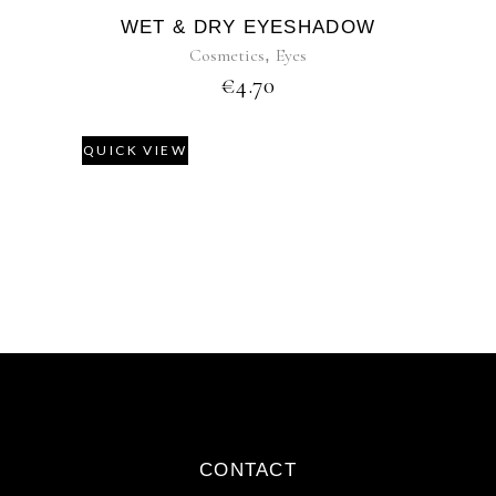
WET & DRY EYESHADOW
Cosmetics
,
Eyes
€
4.70
QUICK VIEW
CONTACT