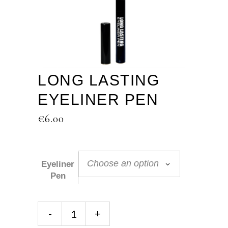
LONG LASTING
EYELINER PEN
€
6.00
Choose an option
Eyeliner
Pen
Long
-
+
Lasting