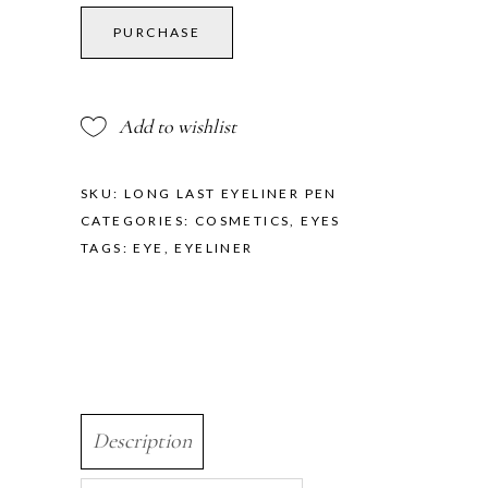
Eyeliner
Pen
PURCHASE
quantity
Add to wishlist
SKU:
LONG LAST EYELINER PEN
CATEGORIES:
COSMETICS
,
EYES
TAGS:
EYE
,
EYELINER
Description