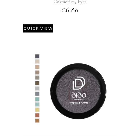
Cosmetics
,
Eyes
€
6.80
QUICK VIEW